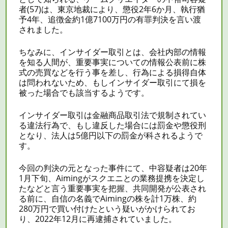
者(57)は、東京地裁により、懲役2年6か月、執行猶
予4年、追徴金約1億7100万円の有罪判決を言い渡
されました。
ちなみに、インサイダー取引とは、会社内部の情報
を知る人間が、重要事実についての情報公表前に株
式の売買などを行う事を差し、行為による損得自体
は問われないため、もしインサイダー取引にて損を
被った場合でも該当するようです。
インサイダー取引は金融商品取引法で規制されてい
る違法行為で、もし違反した場合には罰金や懲役刑
となり、法人は5億円以下の罰金が科されるようで
す。
今回の判決の元となった事件にて、中容疑者は20年
1月下旬、Aimingがスクエニとの業務提携を決定し
たなどと言う重要事実を把握、共同開発が公表され
る前に、自信の名義でAimingの株を計1万株、約
280万円で買い付けたという疑いがかけられてお
り、2022年12月に再逮捕されていました。