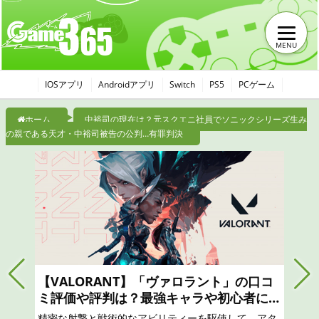
MENU
IOSアプリ
Androidアプリ
Switch
PS5
PCゲーム
ホーム
中裕司の現在は？元スクエニ社員でソニックシリーズ生み
の親である天才・中裕司被告の公判…有罪判決
【モンハンナウ】モンスターハンターNo
wは面白い？つまらない？おすすめのガチ
ャは？最強リセマラのやり方と序盤攻略、
リアル狩猟解禁！ 「モンスターハンター」の世界から
口コミ、レビュー評価、評判
現実世界に突如現れたモンスターたちに立ち向かえ！
凝縮されたモンスターハンター体験を！一狩りいこう
ぜ！