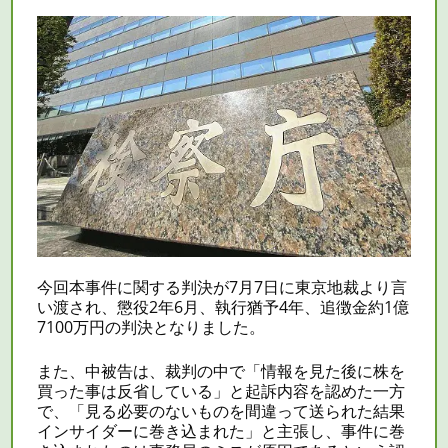
今回本事件に関する判決が7月7日に東京地裁より言
い渡され、懲役2年6月、執行猶予4年、追徴金約1億
7100万円の判決となりました。
また、中被告は、裁判の中で「情報を見た後に株を
買った事は反省している」と起訴内容を認めた一方
で、「見る必要のないものを間違って送られた結果
インサイダーに巻き込まれた」と主張し、事件に巻