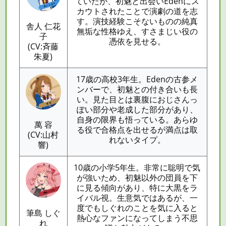
ていたが、初魅と出会いEdenにス
カウトされたことで演劇の道を志
す。演技経験こそないものの純真
舎人 仁花
無垢な性格ゆえ、すさまじい役の
子
憑依を見せる。
(CV:斉藤
朱夏)
17歳の高校3年生。Edenの古参メ
ンバーで、初魅との付き合いも長
い。見た目とは裏腹におじさんっ
ぽい部分や老成した部分があり、
自身の限界も悟っている。あらゆ
萬 容
る役で合格点を出せるが満点は取
(CV:山村
れないタイプ。
響)
10歳の小学5年生。非常に聡明で気
が強いため、初魅以外の団員を下
に見る傾向があり、特に大黒をラ
イバル視。生意気ではあるが、一
度でもしぐれのことを気に入ると
筆島 しぐ
熱心なファンになってしまう不思
れ