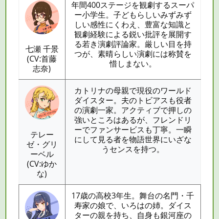
年間400ステージを観劇するスーパ
ー小学生。子どもらしいみずみず
しい感性にくわえ、豊富な知識と
観劇経験による鋭い批評を展開す
る若き演劇評論家。厳しい目を持
七瀬 千景
つが、素晴らしい演劇には称賛を
(CV:首藤
惜しまない。
志奈)
カトリナの母親で現役のワールド
ダイスター。夫のトビアスも役者
の演劇一家。アクティブで押しの
強いところはあるが、フレンドリ
ーでファンサービスも丁寧。一瞬
テレー
にして見る者を物語世界にいざな
ゼ・グリ
うセンスを持つ。
ーベル
(CV:ゆか
な)
17歳の高校3年生。舞台の名門・千
寿家の娘で、いろはの姉。ダイス
ターの親を持ち、自身も銀河座の