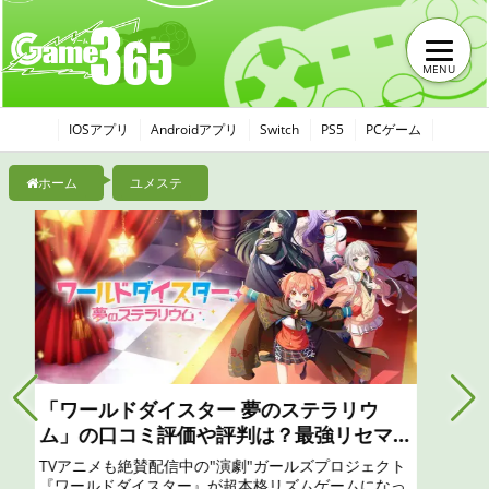
MENU
IOSアプリ
Androidアプリ
Switch
PS5
PCゲーム
ホーム
ユメステ
「崩壊スターレイル」の口コミ評価や評判
は？最強リセマラやガチャの最新情報、初
心者におすすめな攻略まとめ
数多の世界、没入感に溢れたシネマティックなストー
リー演出、本格ロールプレイング戦略を楽しめる爽快
バトル。 さあ、「開拓」の旅を始めよう。