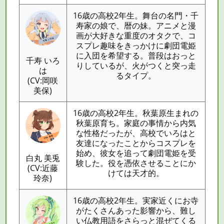
16歳の高校2年生。舞台の名門・千
寿家の娘で、暦の妹。アニメと漫
画が大好きな重度のオタクで、コ
スプレ趣味をきっかけに劇団電姫
に入団を希望する。普段はおっと
千寿 いろ
りしているが、火がつくと突っ走
は
るタイプ。
(CV:岡咲
美保)
16歳の高校2年生。秋葉原生まれの
秋葉原育ち。家庭の事情から内気
な性格だったが、高校でいろはと
友達になったことからコスプレを
始め、彼女を追って劇団電姫を受
白丸 美兎
験した。役を憑依させることにか
(CV:近藤
けては天才的。
玲奈)
16歳の高校2年生。実家近くにお寺
がたくさんあった影響から、難し
い仏教用語をさらっと混ぜてくる