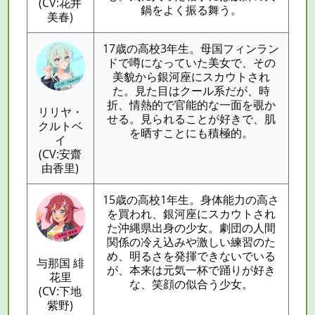
(CV:花井
鍋をよく振る舞う。
美春)
17歳の高校3年生。母国フィンラン
ドで噂になっていた美女で、その
美貌から銀河座にスカウトされ
た。見た目はクール系だが、時
折、情熱的で官能的な一面を覗か
リリヤ・
せる。見られることが好きで、肌
クルトベ
を晒すことにも積極的。
イ
(CV:安齋
由香里)
15歳の高校1年生。身体能力の高さ
を買われ、銀河座にスカウトされ
た沖縄県出身の少女。劇団の人間
関係の冷え込みや激しい練習のた
め、明るさを発揮できないでいる
与那国 緋
が、本来は元気一杯で踊りが好き
花里
な、笑顔の似合う少女。
(CV:下地
紫野)