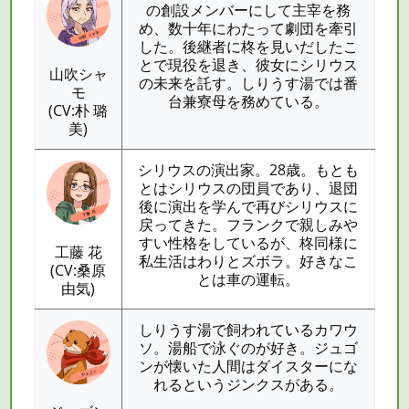
の創設メンバーにして主宰を務
め、数十年にわたって劇団を牽引
した。後継者に柊を見いだしたこ
とで現役を退き、彼女にシリウス
山吹シャ
の未来を託す。しりうす湯では番
モ
台兼寮母を務めている。
(CV:朴 璐
美)
シリウスの演出家。28歳。もとも
とはシリウスの団員であり、退団
後に演出を学んで再びシリウスに
戻ってきた。フランクで親しみや
すい性格をしているが、柊同様に
工藤 花
私生活はわりとズボラ。好きなこ
(CV:桑原
とは車の運転。
由気)
しりうす湯で飼われているカワウ
ソ。湯船で泳ぐのが好き。ジュゴ
ンが懐いた人間はダイスターにな
れるというジンクスがある。