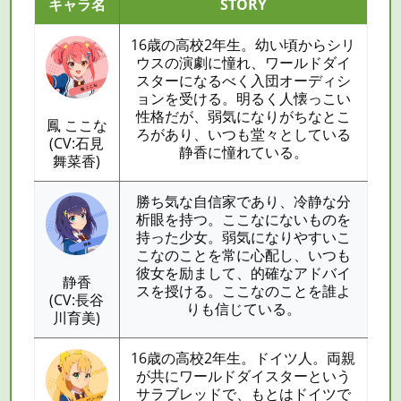
キャラ名
STORY
16歳の高校2年生。幼い頃からシリ
ウスの演劇に憧れ、ワールドダイ
スターになるべく入団オーディシ
ョンを受ける。明るく人懐っこい
性格だが、弱気になりがちなとこ
鳳 ここな
ろがあり、いつも堂々としている
(CV:石見
静香に憧れている。
舞菜香)
勝ち気な自信家であり、冷静な分
析眼を持つ。ここなにないものを
持った少女。弱気になりやすいこ
こなのことを常に心配し、いつも
彼女を励まして、的確なアドバイ
静香
スを授ける。ここなのことを誰よ
(CV:長谷
りも信じている。
川育美)
16歳の高校2年生。ドイツ人。両親
が共にワールドダイスターという
サラブレッドで、もとはドイツで