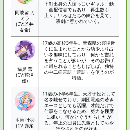
下町出身の人懐っこいギャル。動
画配信者でもあり、再生数も
阿岐留 カ
上々。いろはたちの舞台を見て、
ミラ
演劇に惹かれていく。
(CV:若井
友希)
17歳の高校3年生。青森県の霊場近
くに生まれたことから幼少より占
いを趣味にしており、何かと吉兆
を占うことが多いが、そのお告げ
に縛られることもしばしば。独特
猫足 蕾
の中二病言語「蕾語」を使うのが
(CV:芹澤
特徴。
優)
11歳の小学6年生。天才子役として
名を馳せており、劇団電姫の若き
エースとしても活躍。才能だけで
仕事をこなせるため、努力を極度
に嫌い、何かとぐうたらしたが
本巣 叶羽
る。年上の団員に先輩としてちや
(CV:赤尾
ほやされるのが好き。