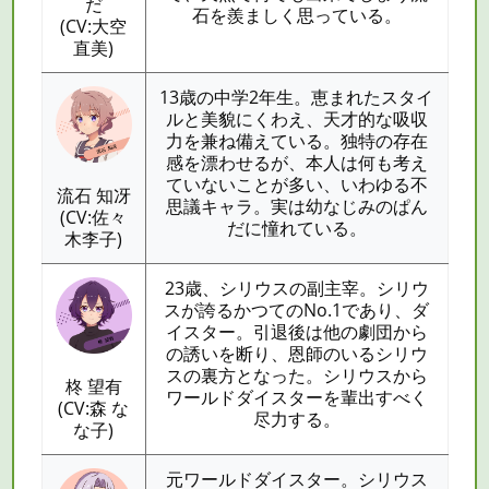
だ
石を羨ましく思っている。
(CV:大空
直美)
13歳の中学2年生。恵まれたスタイ
ルと美貌にくわえ、天才的な吸収
力を兼ね備えている。独特の存在
感を漂わせるが、本人は何も考え
ていないことが多い、いわゆる不
流石 知冴
思議キャラ。実は幼なじみのぱん
(CV:佐々
だに憧れている。
木李子)
23歳、シリウスの副主宰。シリウ
スが誇るかつてのNo.1であり、ダ
イスター。引退後は他の劇団から
の誘いを断り、恩師のいるシリウ
スの裏方となった。シリウスから
柊 望有
ワールドダイスターを輩出すべく
(CV:森 な
尽力する。
な子)
元ワールドダイスター。シリウス