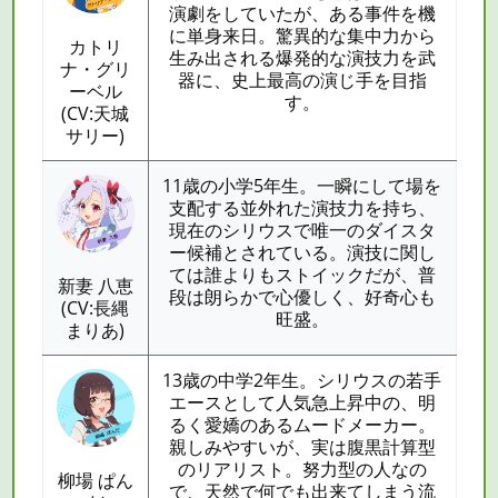
演劇をしていたが、ある事件を機
に単身来日。驚異的な集中力から
カトリ
生み出される爆発的な演技力を武
ナ・グリ
器に、史上最高の演じ手を目指
ーベル
す。
(CV:天城
サリー)
11歳の小学5年生。一瞬にして場を
支配する並外れた演技力を持ち、
現在のシリウスで唯一のダイスタ
ー候補とされている。演技に関し
ては誰よりもストイックだが、普
新妻 八恵
段は朗らかで心優しく、好奇心も
(CV:長縄
旺盛。
まりあ)
13歳の中学2年生。シリウスの若手
エースとして人気急上昇中の、明
るく愛嬌のあるムードメーカー。
親しみやすいが、実は腹黒計算型
のリアリスト。努力型の人なの
柳場 ぱん
で、天然で何でも出来てしまう流