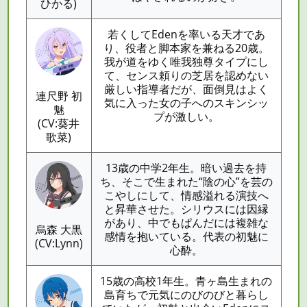
ひかる)
若くしてEdenを率いる天才であ
り、役者と脚本家を兼ねる20歳。
我が道をゆく唯我独尊タイプにし
て、センス頼りの芝居を認めない
厳しい指導者だが、面倒見はよく
連尺野 初
気に入った女の子へのスキンシッ
魅
プが激しい。
(CV:葵井
歌菜)
13歳の中学2年生。暗い過去を持
ち、そこで生まれた“陰の心”を芸の
こやしにして、情感溢れる演技へ
と昇華させた。シリウスには因縁
があり、中でもぱんだには複雑な
烏森 大黒
感情を抱いている。代表の初魅に
(CV:Lynn)
心酔。
15歳の高校1年生。青ヶ島生まれの
島育ちで元気にのびのびと暮らし