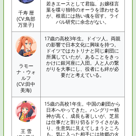
若きエースとして君臨。お嬢様言
葉を喋り独特のオーラを漂わせる
千寿 暦
が、根底には熱い魂を宿す。ライ
(CV:鳥部
バル研究に余念がない。
万里子)
17歳の高校3年生。ドイツ人。両親
の影響で日本文化に興味を持つ。
ドイツではカトリナと同じ劇団に
所属していたが、あることをきっ
かけに銀河座に入団。人と人の繋
ラモー
がりを大事にし、役者にも絆が必
ナ・ウォ
要だと考えている。
ルフ
(CV:田中
美海)
15歳の高校1年生。中国の劇団から
日本へやってきた。ハングリー精
神が高く、成長も著しいが、芝居
は仕事だと割り切るドライさがあ
り、生意気に見えてしまうところ
王 雪
も。気に入った相手には故郷の火