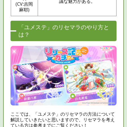
議な魅力がある。
(CV:吉岡
麻耶)
「ユメステ」のリセマラのやり方と
は？
ここでは、「ユメステ」の
リセマラ
の方法について
解説していきたいと思いますので、
リセマラ
を考え
ている方は参考までにご覧ください！