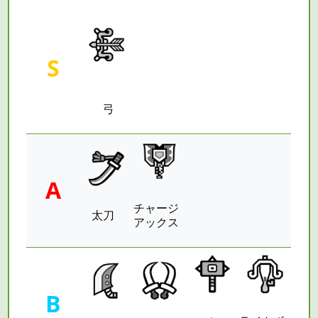
S
弓
A
チャージ
太刀
アックス
B