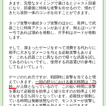
きます。完璧なタイミングで避けるとジャスト回避
になり、回避後に特殊な攻撃を出せるので、慣れて
きたら攻防一体のコンボを出すことができます。
タップ攻撃や連続タップ攻撃のほかに、長押しで武
器ごとに特殊アクションがあります。例えばハンマ
ー弓であれば溜めを発動し、片手剣はガードが発動
します。
そして、溜まったゲージをすべて消費する代わりに
相手に大きなダメージを与える必殺攻撃もありま
す。これも武器ごとに異なるので様々な武器を試し
てみるのもいいですし、使用する武器選びの参考に
してもよいでしょう。
ゲージのため方ですが、戦闘時に攻撃を当てると増
えていきます。
一回の狩りにおける最大時間は「75
秒」
が上限となっているので、この短い時間に攻撃
を重ねて必殺技を効率よく繰り出すのが効率よく狩
りをする立ち回りとなっています。必殺技が発動し
ている時間は無敵状態なので、モンスターが攻撃し
てきているときも攻撃を与えることができます。