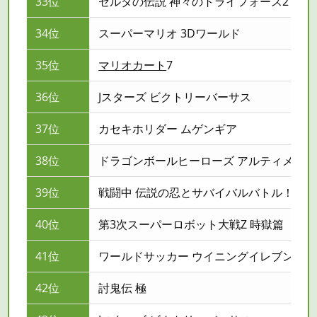
33位
ゼルダの伝説 神々のトライフォース2
34位
スーパーマリオ 3Dワールド
35位
マリオカート
7
36位
Jスターズ ビクトリーバーサス
37位
カセキホリダー ムゲンギア
38位
ドラゴンボールヒーローズ アルティメット
39位
戦闘中 伝説の忍とサバイバルバトル！
40位
第3次スーパーロボット大戦Z 時獄篇
41位
ワールドサッカー ウイニングイレブン 201
42位
討鬼伝 極