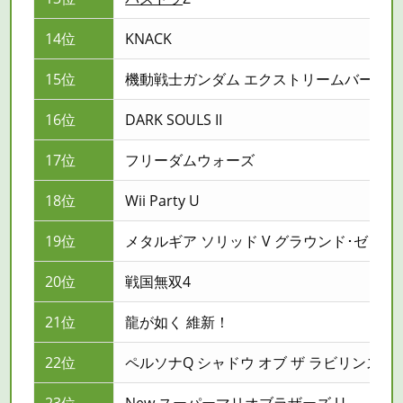
14位
KNACK
15位
機動戦士ガンダム エクストリームバーサス
16位
DARK SOULS II
17位
フリーダムウォーズ
18位
Wii Party U
19位
メタルギア ソリッド V グラウンド･ゼロズ
20位
戦国無双4
21位
龍が如く 維新！
22位
ペルソナQ シャドウ オブ ザ ラビリンス