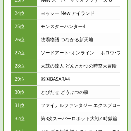
23位
New スーパーマリオブラザーズ U
24位
ヨッシー New アイランド
25位
モンスターハンター4
26位
牧場物語 つながる新天地
27位
ソードアート･オンライン －ホロウ･フ
ラグ
28位
太鼓の達人 どんとかつの時空大冒険
29位
戦国BASARA4
30位
とびだせ どうぶつの森
31位
ファイナルファンタジー エクスプローラ
32位
第3次スーパーロボット大戦Z 時獄篇