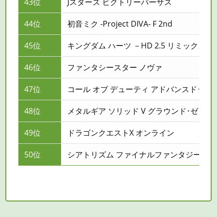
43位
Jスターズ ビクトリーバーサス
44位
初音ミク -Project DIVA- F 2nd
45位
キングダム ハーツ －HD 2.5 リミックス－
46位
ファンタシースター ノヴァ
47位
コール オブ デューティ アドバンスド･ウォ
48位
メタルギア ソリッド V グラウンド･ゼロズ
49位
ドラゴンクエストX オンライン
50位
シアトリズム ファイナルファンタジー カ