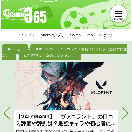
MENU
IOSアプリ
Androidアプリ
Switch
PS5
PCゲーム
ホーム
各年代別のゲームソフト売上本数ランキング【歴代年間累
計】
2014年代ゲーム売上ランキング
【モンハンナウ】モンスターハンターNo
wは面白い？つまらない？おすすめのガチ
ャは？最強リセマラのやり方と序盤攻略、
リアル狩猟解禁！ 「モンスターハンター」の世界から
口コミ、レビュー評価、評判
現実世界に突如現れたモンスターたちに立ち向かえ！
凝縮されたモンスターハンター体験を！一狩りいこう
ぜ！