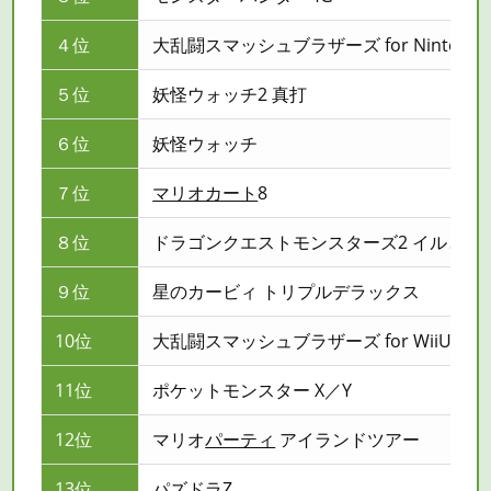
４位
大乱闘スマッシュブラザーズ for Nintendo
５位
妖怪ウォッチ2 真打
６位
妖怪ウォッチ
７位
マリオカート
8
８位
ドラゴンクエストモンスターズ2 イルと
９位
星のカービィ トリプルデラックス
10位
大乱闘スマッシュブラザーズ for WiiU
11位
ポケットモンスター X／Y
12位
マリオ
パーティ
アイランドツアー
13位
パズドラ
Z