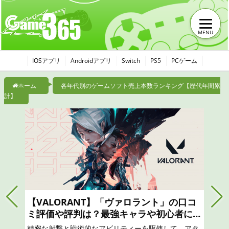
MENU
IOSアプリ
Androidアプリ
Switch
PS5
PCゲーム
ホーム
各年代別のゲームソフト売上本数ランキング【歴代年間累
計】
【モンハンナウ】モンスターハンターNo
wは面白い？つまらない？おすすめのガチ
ャは？最強リセマラのやり方と序盤攻略、
リアル狩猟解禁！ 「モンスターハンター」の世界から
口コミ、レビュー評価、評判
現実世界に突如現れたモンスターたちに立ち向かえ！
凝縮されたモンスターハンター体験を！一狩りいこう
ぜ！