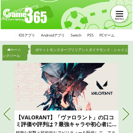
MENU
IOSアプリ
Androidアプリ
Switch
PS5
PCゲーム
ホーム
ポケットモンスターブリリアントダイヤモンド・シャイニ
ングパール
【VALORANT】「ヴァロラント」の口コ
ミ評価や評判は？最強キャラや初心者にお
すすめのスキン、ランク上げのやり方を攻
精密な射撃と戦術的なアビリティーを駆使して、アタ