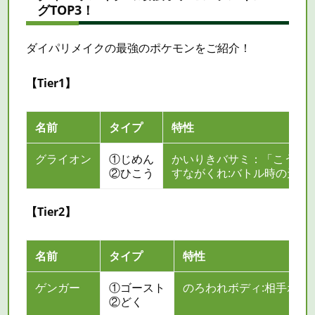
グTOP3！
ダイパリメイクの最強のポケモンをご紹介！
【Tier1】
名前
タイプ
特性
グライオン
①じめん
かいりきバサミ：「こうげ
②ひこう
すながくれ:バトル時の天気
【Tier2】
名前
タイプ
特性
ゲンガー
①ゴースト
のろわれボディ:相手ポケ
②どく