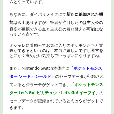
ムとなっています。
ちなみに、ダイパリメイクにて
新たに追加された機
能
は沢山ありますが、筆者が注目したのは主人公の
容姿が選択できる点と主人公の着せ替えが可能にな
っている点です。
オシャレに着飾ってお気に入りのポケモンたちと冒
険ができるというのは、本当に嬉しいですし運営を
とにかく褒めたい気持ちでいっぱいになりますね。
また、Nintendo Switch本体内に
「
ポケットモンス
ター ソード・シールド
」
のセーブデータが記録され
ているとジラーチがゲットでき、
「
ポケットモンス
ター Let’s Go! ピカチュウ・Let’s Go! イーブイ
」
の
セーブデータが記録されていると
ミュウ
がゲットで
きます。