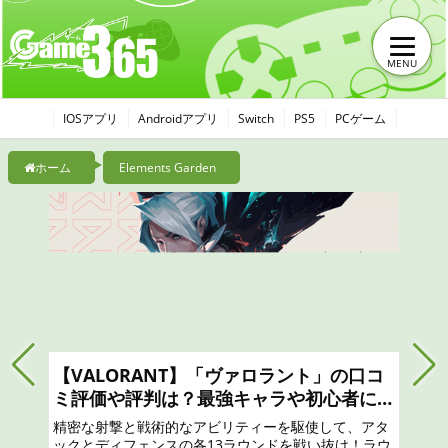
MENU
IOSアプリ
Androidアプリ
Switch
PS5
PCゲーム
ホーム
Elements Garden
【モンハンナウ】モンスターハンターNo
wは面白い？つまらない？おすすめのガチ
ャは？最強リセマラのやり方と序盤攻略、
リアル狩猟解禁！ 「モンスターハンター」の世界から
口コミ、レビュー評価、評判
現実世界に突如現れたモンスターたちに立ち向かえ！
凝縮されたモンスターハンター体験を！一狩りいこう
ぜ！