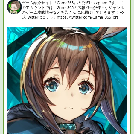
ゲーム紹介サイト『Game365』の公式Instagramです。
こ
のアカウントでは、Game365の広報担当が様々なジャンル
のゲーム攻略情報などを皆さんにお届けしていきます！
公
式Twitterはコチラ↓
https://twitter.com/Game_365_prs