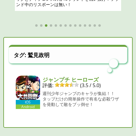
タグ:
鷲見政明
ジャンプチ ヒーローズ
評価:
(3.5 / 5.0)
週刊少年ジャンプのキャラが集結！！
タップだけの簡単操作で有名な必殺ワザ
IOS
を発動して敵をブッ倒せ！
Android