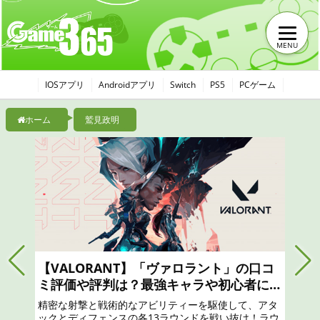
MENU
IOSアプリ
Androidアプリ
Switch
PS5
PCゲーム
ホーム
鷲見政明
【モンハンナウ】モンスターハンターNo
wは面白い？つまらない？おすすめのガチ
ャは？最強リセマラのやり方と序盤攻略、
リアル狩猟解禁！ 「モンスターハンター」の世界から
口コミ、レビュー評価、評判
現実世界に突如現れたモンスターたちに立ち向かえ！
凝縮されたモンスターハンター体験を！一狩りいこう
ぜ！