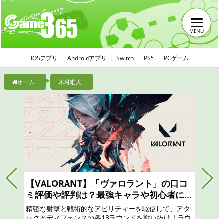
MENU
IOSアプリ
Androidアプリ
Switch
PS5
PCゲーム
ホーム
木村唯人
【モンハンナウ】モンスターハンターNo
wは面白い？つまらない？おすすめのガチ
ャは？最強リセマラのやり方と序盤攻略、
リアル狩猟解禁！ 「モンスターハンター」の世界から
口コミ、レビュー評価、評判
現実世界に突如現れたモンスターたちに立ち向かえ！
凝縮されたモンスターハンター体験を！一狩りいこう
ぜ！