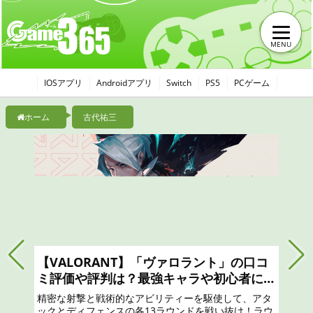
MENU
IOSアプリ
Androidアプリ
Switch
PS5
PCゲーム
ホーム
古代祐三
【モ
wは
ャは
リアル
口コ
現実世
凝縮さ
ぜ！
ALORANT】「ヴァロラント」の口コ
価や評判は？最強キャラや初心者にお
めのスキン、ランク上げのやり方を攻
射撃と戦術的なアビリティーを駆使して、アタ
ディフェンスの各13ラウンドを戦い抜け！ラウ