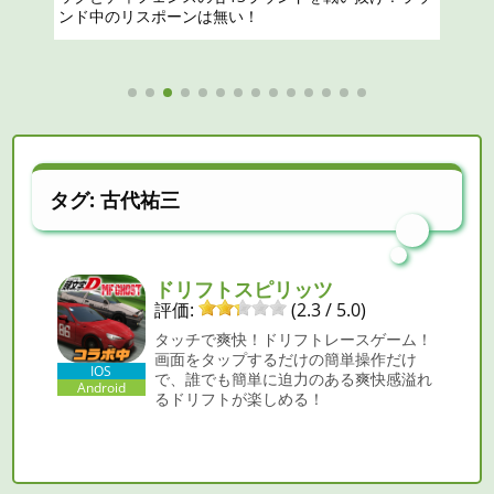
のリスポーンは無い！
タグ:
古代祐三
ドリフトスピリッツ
評価:
(2.3 / 5.0)
タッチで爽快！ドリフトレースゲーム！
画面をタップするだけの簡単操作だけ
IOS
で、誰でも簡単に迫力のある爽快感溢れ
Android
るドリフトが楽しめる！