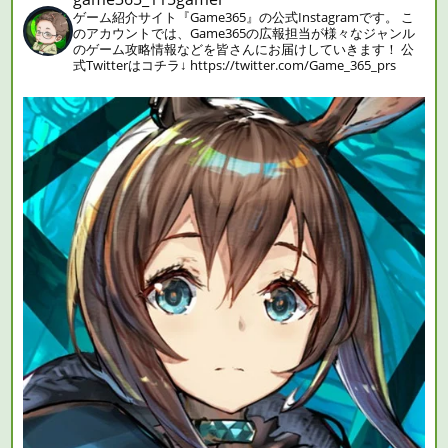
ゲーム紹介サイト『Game365』の公式Instagramです。
こ
のアカウントでは、Game365の広報担当が様々なジャンル
のゲーム攻略情報などを皆さんにお届けしていきます！
公
式Twitterはコチラ↓
https://twitter.com/Game_365_prs