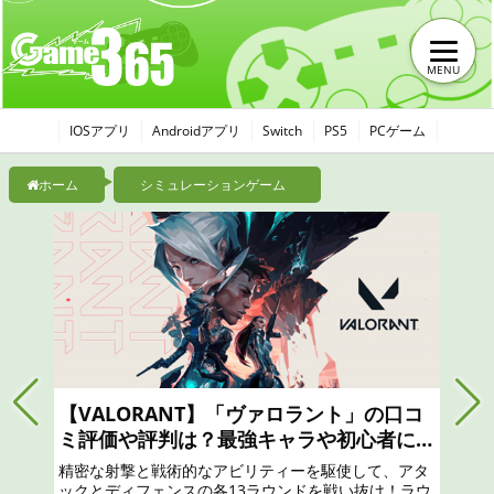
MENU
IOSアプリ
Androidアプリ
Switch
PS5
PCゲーム
ホーム
シミュレーションゲーム
【モンハンナウ】モンスターハンターN
wは面白い？つまらない？おすすめのガ
ャは？最強リセマラのやり方と序盤攻略
リアル狩猟解禁！ 「モンスターハンター」の世界か
口コミ、レビュー評価、評判
現実世界に突如現れたモンスターたちに立ち向かえ
凝縮されたモンスターハンター体験を！一狩りいこ
ぜ！
コ
お
攻
タ
ウ