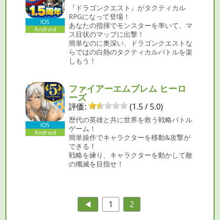
『ドラゴンクエスト』がタクティカル
RPGになって登場！
IOS
あなたの指揮でモンスターを率いて、マ
Android
ス目状のマップに出撃！
簡単なのに奥深い、ドラゴンクエストな
らではの白熱のタクティカルバトルを楽
しもう！
ファイアーエムブレム ヒーロ
ーズ
評価:
(1.5 / 5.0)
歴代の英雄と共に世界を救う戦略バトル
IOS
ゲーム！
Android
簡単操作でキャラクターを移動&攻撃が
できる！
戦略を練り、キャラクターを動かして敵
の殲滅を目指せ！
◀︎
1
2